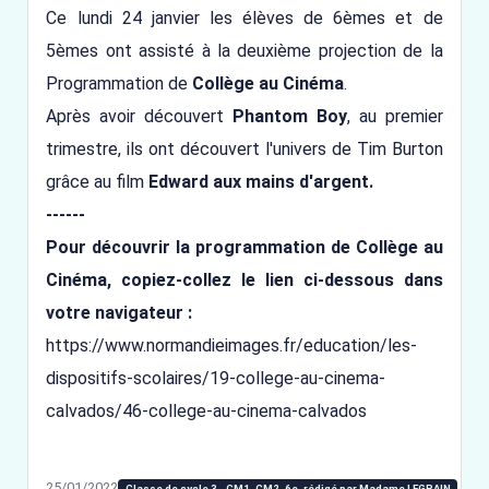
Ce lundi 24 janvier les élèves de 6èmes et de
5èmes ont assisté à la deuxième projection de la
Programmation de
Collège au Cinéma
.
Après avoir découvert
Phantom Boy
, au premier
trimestre, ils ont découvert l'univers de Tim Burton
grâce au film
Edward aux mains d'argent.
------
Pour découvrir la programmation de Collège au
Cinéma, copiez-collez le lien ci-dessous dans
votre navigateur :
https://www.normandieimages.fr/education/les-
dispositifs-scolaires/19-college-au-cinema-
calvados/46-college-au-cinema-calvados
25/01/2022
Classe de cycle 3 - CM1, CM2, 6e, rédigé par Madame LEGRAIN